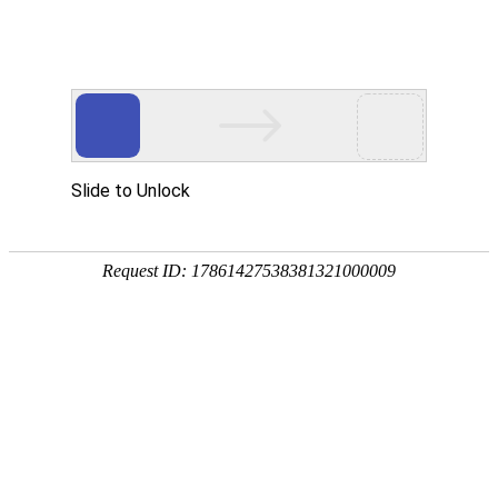
网站首页
产品中心
工程案
高炉料车
一体式探尺
全密封称量斗
全
关键词搜索：
高炉上料系列
高炉